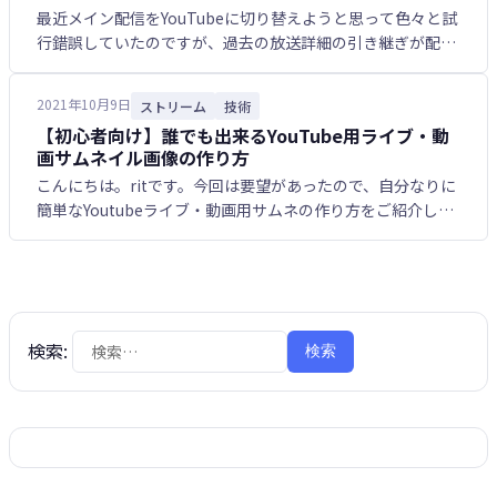
最近メイン配信をYouTubeに切り替えようと思って色々と試
行錯誤していたのですが、過去の放送詳細の引き継ぎが配信
メインページの設定編集からだと直前のものしか引っ張って
くることが出来ず、別シリーズの放送を間に挟むと毎回過…
2021年10月9日
ストリーム
技術
【初心者向け】誰でも出来るYouTube用ライブ・動
画サムネイル画像の作り方
こんにちは。ritです。今回は要望があったので、自分なりに
簡単なYoutubeライブ・動画用サムネの作り方をご紹介した
いと思います。YouTubeに動画投稿をしたいけれど、サムネ
をどうやって作ったら良いのか分からず苦労し…
検索:
配信リンク