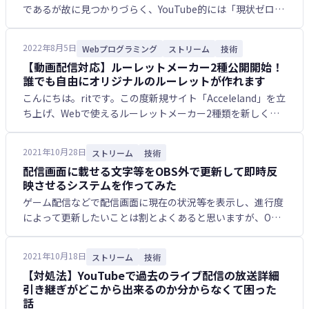
であるが故に見つかりづらく、YouTube的には「現状ゼロか
ら視聴者を増やすのには向かない」と判断したので一旦続き
は保留にしていたものですが、普段見てくれている視聴者…
2022年8月5日
Webプログラミング
ストリーム
技術
【動画配信対応】ルーレットメーカー2種公開開始！
誰でも自由にオリジナルのルーレットが作れます
こんにちは。ritです。この度新規サイト「Acceleland」を立
ち上げ、Webで使えるルーレットメーカー2種類を新しく公
開しましたので、ご紹介させて頂きます。 今回の記事はルー
レットの説明というより、制作における動機…
2021年10月28日
ストリーム
技術
配信画面に載せる文字等をOBS外で更新して即時反
映させるシステムを作ってみた
ゲーム配信などで配信画面に現在の状況等を表示し、進行度
によって更新したいことは割とよくあると思いますが、OBS
のテキスト表示機能を使ってテキストを表示していると、内
容を更新したい時に毎回OBSのテキストオプションを開い
2021年10月18日
ストリーム
技術
て…
【対処法】YouTubeで過去のライブ配信の放送詳細
引き継ぎがどこから出来るのか分からなくて困った
話