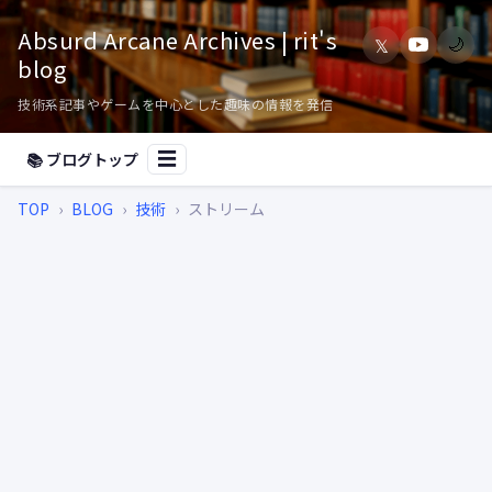
Absurd Arcane Archives | rit's
𝕏
🌙
blog
技術系記事やゲームを中心とした趣味の情報を発信
📚 ブログトップ
☰
TOP
›
BLOG
›
技術
›
ストリーム