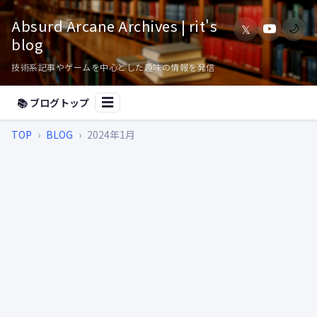
Absurd Arcane Archives | rit's
𝕏
🌙
blog
技術系記事やゲームを中心とした趣味の情報を発信
📚 ブログトップ
☰
TOP
›
BLOG
›
2024年1月