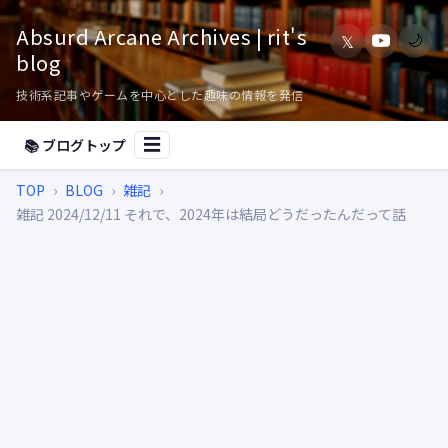
Absurd Arcane Archives | rit's
𝕏
🌙
blog
技術系記事やゲームを中心とした趣味の情報を発信
📚 ブログトップ
☰
TOP
›
BLOG
›
雑記
›
雑記 2024/12/11 それで、2024年は結局どうだったんだって話