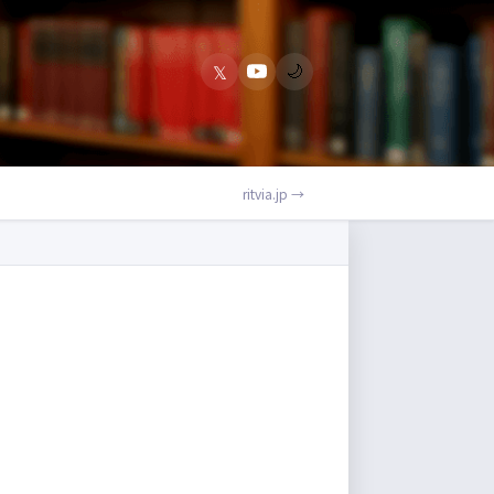
𝕏
🌙
ritvia.jp →