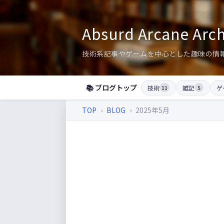
Absurd Arcane Archi
技術系記事やゲームを中心とした趣味の情
📚 ブログトップ
技術
雑記
ゲ
11
5
TOP
›
BLOG
›
2025年5月