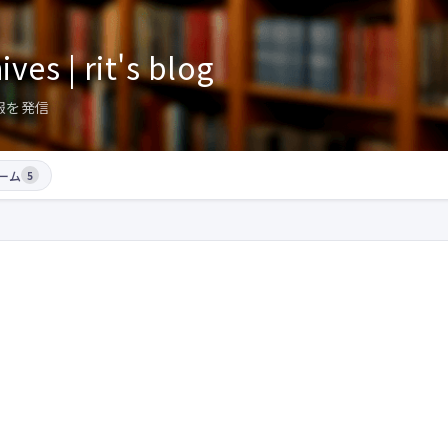
ves | rit's blog
報を発信
ーム
5